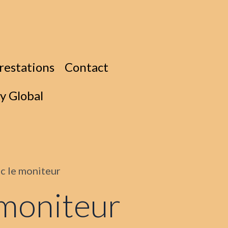
restations
Contact
ly Global
ec le moniteur
 moniteur