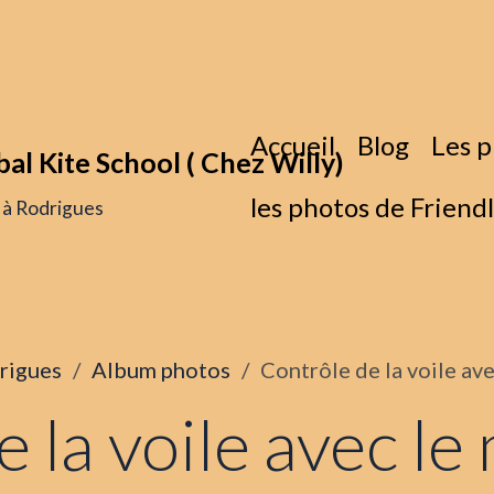
Accueil
Blog
Les p
bal Kite School ( Chez Willy)
les photos de Friend
f à Rodrigues
drigues
Album photos
Contrôle de la voile av
 la voile avec le