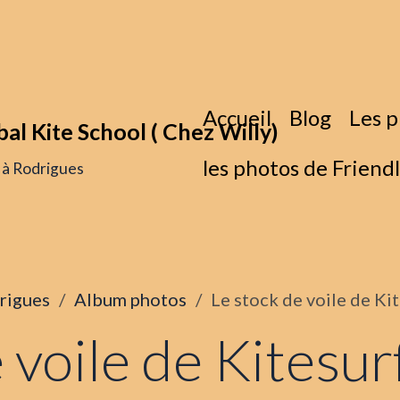
Accueil
Blog
Les p
bal Kite School ( Chez Willy)
les photos de Friend
f à Rodrigues
drigues
Album photos
Le stock de voile de Ki
 voile de Kitesur