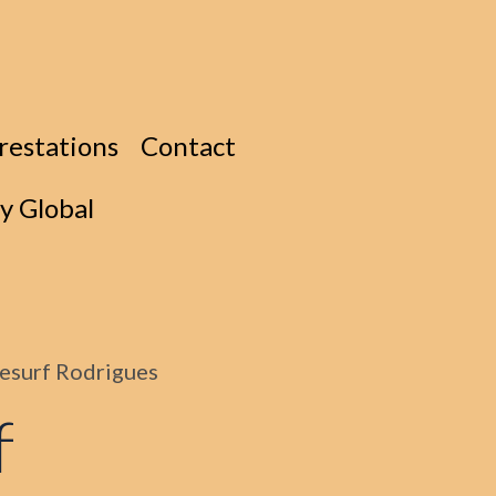
restations
Contact
ly Global
tesurf Rodrigues
f